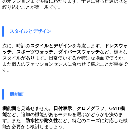
のオプションまで多岐にわたります。予算に合った選択肢を
絞り込むことが第一歩です。
スタイルとデザイン
次に、時計の
スタイルとデザイン
を考慮します。
ドレスウォ
ッチ
、
スポーツウォッチ
、
ダイバーズウォッチ
など、様々な
スタイルがあります。日常使いするか特別な場面で使うか、
また個人のファッションセンスに合わせて選ぶことが重要で
す。
機能面
機能面
も見逃せません。
日付表示
、
クロノグラフ
、
GMT機
能
など、追加の機能があるモデルを選ぶかどうかを決めま
す。また、
防水性
や
耐久性
など、特定のニーズに対応した機
能が必要かも検討しましょう。