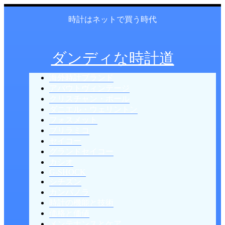
時計はネットで買う時代
ダンディな時計道
海外時計ブランド
アバウトヴィンテージ
クリスチャン・ポール
ダニエル・ウェリントン
フォスメット
ブリラミコ
セイコー
グランドセイコー
カシオ
G-SHOCK
シチズン
カンパノラ
時計の機能と技術
価格と価値
メンテナンスとケア