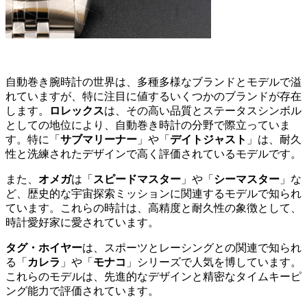
自動巻き腕時計の世界は、多種多様なブランドとモデルで溢
れていますが、特に注目に値するいくつかのブランドが存在
します。
ロレックス
は、その高い品質とステータスシンボル
としての地位により、自動巻き時計の分野で際立っていま
す。特に「
サブマリーナー
」や「
デイトジャスト
」は、耐久
性と洗練されたデザインで高く評価されているモデルです。
また、
オメガ
は「
スピードマスター
」や「
シーマスター
」な
ど、歴史的な宇宙探索ミッションに関連するモデルで知られ
ています。これらの時計は、高精度と耐久性の象徴として、
時計愛好家に愛されています。
タグ・ホイヤー
は、スポーツとレーシングとの関連で知られ
る「
カレラ
」や「
モナコ
」シリーズで人気を博しています。
これらのモデルは、先進的なデザインと精密なタイムキーピ
ング能力で評価されています。