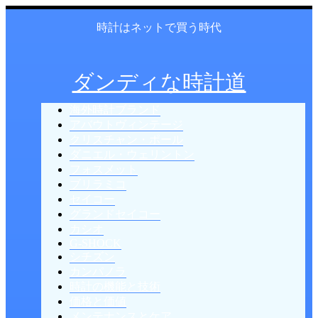
時計はネットで買う時代
ダンディな時計道
海外時計ブランド
アバウトヴィンテージ
クリスチャン・ポール
ダニエル・ウェリントン
フォスメット
ブリラミコ
セイコー
グランドセイコー
カシオ
G-SHOCK
シチズン
カンパノラ
時計の機能と技術
価格と価値
メンテナンスとケア