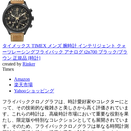
タイメックス TIMEX メンズ 腕時計 インテリジェント クォ
ーツレーシングフライバック アナログ t2n700 ブラック/ブラ
ウン 正規品 [時計]
created by
Rinker
Timex
Amazon
楽天市場
Yahooショッピング
フライバッククロノグラフは、時計愛好家やコレクターにと
って、その技術的な複雑さと美しさから高く評価されていま
す。これらの時計は、高級時計市場において重要な役割を果
たし、限定版や特別なコレクションとしても展開されていま
す。そのため、フライバッククロノグラフは単なる時間計測