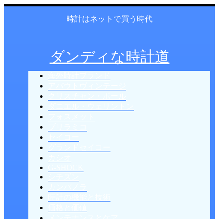
時計はネットで買う時代
ダンディな時計道
海外時計ブランド
アバウトヴィンテージ
クリスチャン・ポール
ダニエル・ウェリントン
フォスメット
ブリラミコ
セイコー
グランドセイコー
カシオ
G-SHOCK
シチズン
カンパノラ
時計の機能と技術
価格と価値
メンテナンスとケア