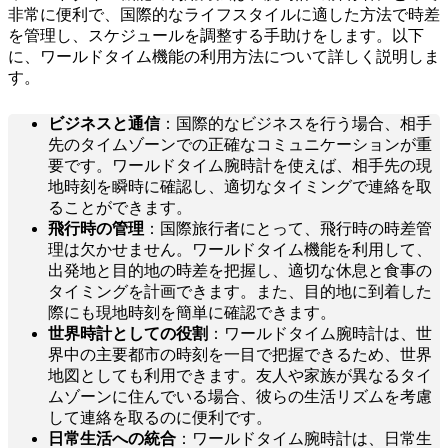
非常に便利で、国際的なライフスタイルに適した方法で時差
を管理し、スケジュールを調整する手助けをします。以下
に、ワールドタイム機能の利用方法について詳しく説明しま
す。
ビジネスと通信
：国際的なビジネスを行う場合、相手
先のタイムゾーンでの正確なコミュニケーションが重
要です。ワールドタイム腕時計を使えば、相手先の現
地時刻を瞬時に確認し、適切なタイミングで連絡を取
ることができます。
飛行時の管理
：国際旅行者にとって、飛行時の時差管
理は欠かせません。ワールドタイム機能を利用して、
出発地と目的地の時差を把握し、適切な休息と食事の
タイミングを計画できます。また、目的地に到着した
際にも現地時刻を簡単に確認できます。
世界時計としての役割
：ワールドタイム腕時計は、世
界中の主要都市の時刻を一目で把握できるため、世界
地図としても利用できます。友人や家族が異なるタイ
ムゾーンに住んでいる場合、彼らの生活リズムを考慮
して連絡を取るのに便利です。
日常生活への統合
：ワールドタイム腕時計は、日常生