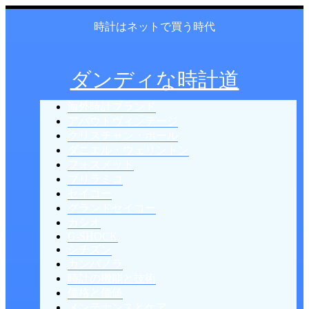
時計はネットで買う時代
ダンディな時計道
海外時計ブランド
アバウトヴィンテージ
クリスチャン・ポール
ダニエル・ウェリントン
フォスメット
ブリラミコ
セイコー
グランドセイコー
カシオ
G-SHOCK
シチズン
カンパノラ
時計の機能と技術
価格と価値
メンテナンスとケア