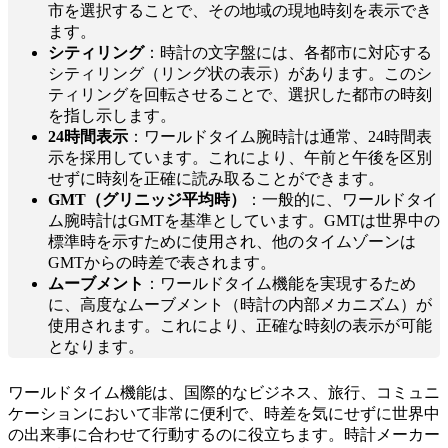
市を選択することで、その地域の現地時刻を表示でき
ます。
シティリング
：時計の文字盤には、各都市に対応する
シティリング（リング状の表示）があります。このシ
ティリングを回転させることで、選択した都市の時刻
を指し示します。
24時間表示
：ワールドタイム腕時計は通常、24時間表
示を採用しています。これにより、午前と午後を区別
せずに時刻を正確に読み取ることができます。
GMT（グリニッジ平均時）
：一般的に、ワールドタイ
ム腕時計はGMTを基準としています。GMTは世界中の
標準時を示すために使用され、他のタイムゾーンは
GMTからの時差で表されます。
ムーブメント
：ワールドタイム機能を実現するため
に、高度なムーブメント（時計の内部メカニズム）が
使用されます。これにより、正確な時刻の表示が可能
となります。
ワールドタイム機能は、国際的なビジネス、旅行、コミュニ
ケーションにおいて非常に便利で、時差を気にせずに世界中
の出来事に合わせて行動するのに役立ちます。時計メーカー