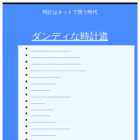
時計はネットで買う時代
ダンディな時計道
海外時計ブランド
アバウトヴィンテージ
クリスチャン・ポール
ダニエル・ウェリントン
フォスメット
ブリラミコ
セイコー
グランドセイコー
カシオ
G-SHOCK
シチズン
カンパノラ
時計の機能と技術
価格と価値
メンテナンスとケア